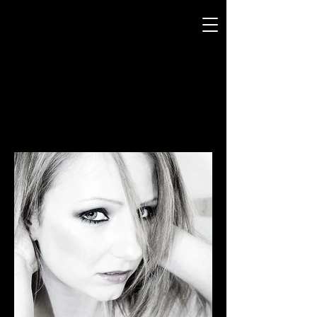
SANTA HELENA
P H O T O G R A P H Y
PORTRAITS